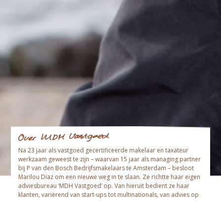
Na 23 jaar als vastgoed gecertificeerde makelaar en taxateur
werkzaam geweest te zijn – waarvan 15 jaar als managing partner
bij P van den Bosch Bedrijfsmakelaars te Amsterdam – besloot
Marilou Diaz om een nieuwe weg in te slaan. Ze richtte haar eigen
adviesbureau ‘MDH Vastgoed’ op. Van hieruit bedient ze haar
klanten, variërend van start-ups tot multinationals, van advies op
het gebied van bedrijfsmatig onroerend goed in de breedste zin
van het woord.