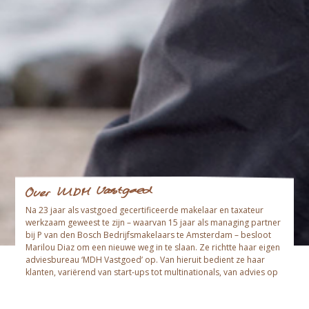
Na 23 jaar als vastgoed gecertificeerde makelaar en taxateur
werkzaam geweest te zijn – waarvan 15 jaar als managing partner
bij P van den Bosch Bedrijfsmakelaars te Amsterdam – besloot
Marilou Diaz om een nieuwe weg in te slaan. Ze richtte haar eigen
adviesbureau ‘MDH Vastgoed’ op. Van hieruit bedient ze haar
klanten, variërend van start-ups tot multinationals, van advies op
het gebied van bedrijfsmatig onroerend goed in de breedste zin
van het woord.