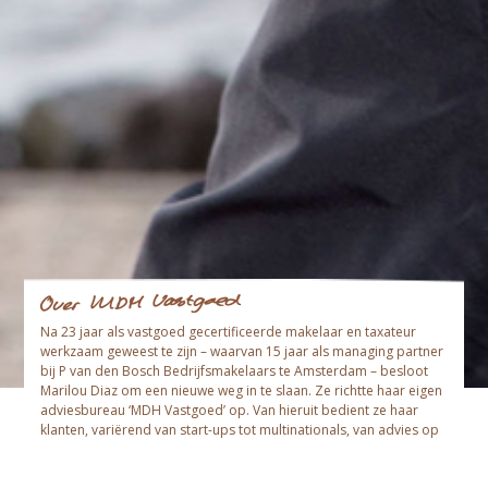
Na 23 jaar als vastgoed gecertificeerde makelaar en taxateur
werkzaam geweest te zijn – waarvan 15 jaar als managing partner
bij P van den Bosch Bedrijfsmakelaars te Amsterdam – besloot
Marilou Diaz om een nieuwe weg in te slaan. Ze richtte haar eigen
adviesbureau ‘MDH Vastgoed’ op. Van hieruit bedient ze haar
klanten, variërend van start-ups tot multinationals, van advies op
het gebied van bedrijfsmatig onroerend goed in de breedste zin
van het woord.